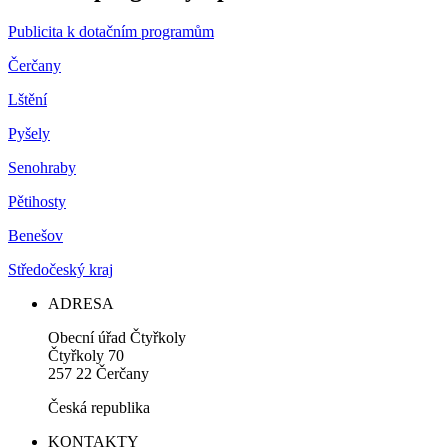
Publicita k dotačním programům
Čerčany
Lštění
Pyšely
Senohraby
Pětihosty
Benešov
Středočeský kraj
ADRESA
Obecní úřad Čtyřkoly
Čtyřkoly 70
257 22 Čerčany
Česká republika
KONTAKTY