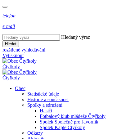
telefon
e-mail
Hledaný výraz
Hledat
rozšířené vyhledávání
Vytisknout
Čtyřkoly
Čtyřkoly
Obec
Statistické údaje
Historie a současnost
Spolky a sdružení
Hasiči
Fotbalový klub mládeže Čtyřkoly
Spolek Společně pro Javorník
Spolek Kaple Čtyřkoly
Odkazy
Aktuality