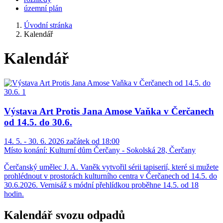
územní plán
Úvodní stránka
Kalendář
Kalendář
Výstava Art Protis Jana Amose Vaňka v Čerčanech
od 14.5. do 30.6.
14. 5. - 30. 6. 2026 začátek od 18:00
Místo konání:
Kulturní dům Čerčany - Sokolská 28, Čerčany
Čerčanský umělec J. A. Vaněk vytvořil sérii tapiserií, které si mužete
prohlédnout v prostorách kulturního centra v Čerčanech od 14.5. do
30.6.2026. Vernisáž s módní přehlídkou proběhne 14.5. od 18
hodin.
Kalendář svozu odpadů