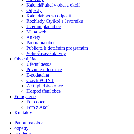
Kalendář akcí v obci a okolí
Odpady
Kalendář svozu odpadů
Rozhledy Čtyřkol a Javorníku
Územní plán obce
Mapa webu
Ankety
Panorama obce
Publicita k dotačním programům
Volnočasové aktivity
Obecní úřad
Úřední deska
Povinné informace
E-podatelna
Czech POINT
Zastupitelstvo obce
Hospodaření obce
Fotogalerie
Foto obce
Foto z Akcí
Kontakty
Panorama obce
odpady
rozhledy