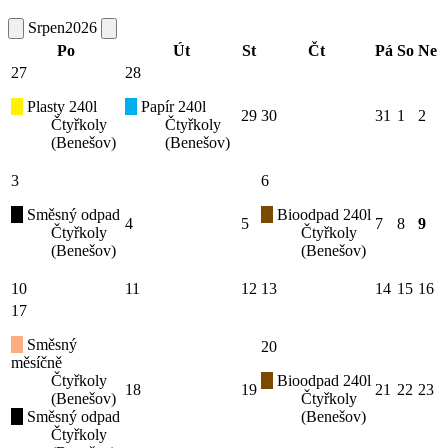
Srpen
2026
Po
Út
St
Čt
Pá
So
Ne
27
28
Plasty 240l
Papír 240l
29
30
31
1
2
Čtyřkoly
Čtyřkoly
(Benešov)
(Benešov)
3
6
Směsný odpad
Bioodpad 240l
4
5
7
8
9
Čtyřkoly
Čtyřkoly
(Benešov)
(Benešov)
10
11
12
13
14
15
16
17
Směsný
20
měsíčně
Čtyřkoly
Bioodpad 240l
18
19
21
22
23
(Benešov)
Čtyřkoly
Směsný odpad
(Benešov)
Čtyřkoly