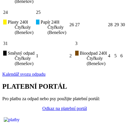
(Benešov)
24
25
Plasty 240l
Papír 240l
26
27
28
29
30
Čtyřkoly
Čtyřkoly
(Benešov)
(Benešov)
31
3
Směsný odpad
Bioodpad 240l
1
2
4
5
6
Čtyřkoly
Čtyřkoly
(Benešov)
(Benešov)
Kalendář svozu odpadu
PLATEBNÍ PORTÁL
Pro platbu za odpad nebo psy použijte platební portál:
Odkaz na platební portál