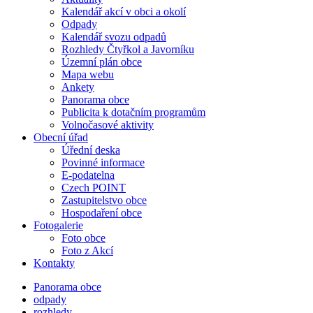
Kalendář akcí v obci a okolí
Odpady
Kalendář svozu odpadů
Rozhledy Čtyřkol a Javorníku
Územní plán obce
Mapa webu
Ankety
Panorama obce
Publicita k dotačním programům
Volnočasové aktivity
Obecní úřad
Úřední deska
Povinné informace
E-podatelna
Czech POINT
Zastupitelstvo obce
Hospodaření obce
Fotogalerie
Foto obce
Foto z Akcí
Kontakty
Panorama obce
odpady
rozhledy