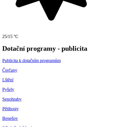
25/15 °C
Dotační programy - publicita
Publicita k dotačním programům
Čerčany
Lštění
Pyšely
Senohraby
Pětihosty
Benešov