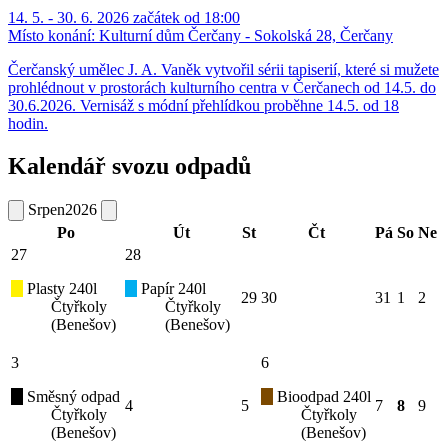
14. 5. - 30. 6. 2026 začátek od 18:00
Místo konání:
Kulturní dům Čerčany - Sokolská 28, Čerčany
Čerčanský umělec J. A. Vaněk vytvořil sérii tapiserií, které si mužete
prohlédnout v prostorách kulturního centra v Čerčanech od 14.5. do
30.6.2026. Vernisáž s módní přehlídkou proběhne 14.5. od 18
hodin.
Kalendář svozu odpadů
Srpen
2026
Po
Út
St
Čt
Pá
So
Ne
27
28
Plasty 240l
Papír 240l
29
30
31
1
2
Čtyřkoly
Čtyřkoly
(Benešov)
(Benešov)
3
6
Směsný odpad
Bioodpad 240l
4
5
7
8
9
Čtyřkoly
Čtyřkoly
(Benešov)
(Benešov)