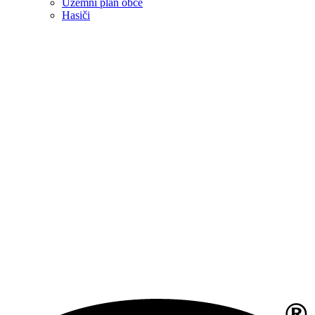
Územní plán obce
Hasiči