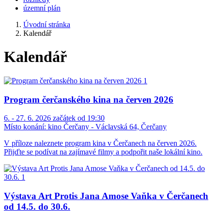
územní plán
Úvodní stránka
Kalendář
Kalendář
Program čerčanského kina na červen 2026
6. - 27. 6. 2026 začátek od 19:30
Místo konání:
kino Čerčany - Václavská 64, Čerčany
V příloze naleznete program kina v Čerčanech na červen 2026.
Přijďte se podívat na zajímavé filmy a podpořit naše lokální kino.
Výstava Art Protis Jana Amose Vaňka v Čerčanech
od 14.5. do 30.6.