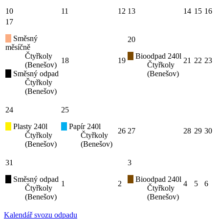
10
11
12
13
14
15
16
17
Směsný
20
měsíčně
Čtyřkoly
Bioodpad 240l
18
19
21
22
23
(Benešov)
Čtyřkoly
Směsný odpad
(Benešov)
Čtyřkoly
(Benešov)
24
25
Plasty 240l
Papír 240l
26
27
28
29
30
Čtyřkoly
Čtyřkoly
(Benešov)
(Benešov)
31
3
Směsný odpad
Bioodpad 240l
1
2
4
5
6
Čtyřkoly
Čtyřkoly
(Benešov)
(Benešov)
Kalendář svozu odpadu