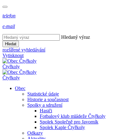
telefon
e-mail
Hledaný výraz
Hledat
rozšířené vyhledávání
Vytisknout
Čtyřkoly
Čtyřkoly
Obec
Statistické údaje
Historie a současnost
Spolky a sdružení
Hasiči
Fotbalový klub mládeže Čtyřkoly
Spolek Společně pro Javorník
Spolek Kaple Čtyřkoly
Odkazy
Aktuality