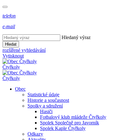
telefon
e-mail
Hledaný výraz
Hledat
rozšířené vyhledávání
Vytisknout
Čtyřkoly
Čtyřkoly
Obec
Statistické údaje
Historie a současnost
Spolky a sdružení
Hasiči
Fotbalový klub mládeže Čtyřkoly
Spolek Společně pro Javorník
Spolek Kaple Čtyřkoly
Odkazy
Aktuality