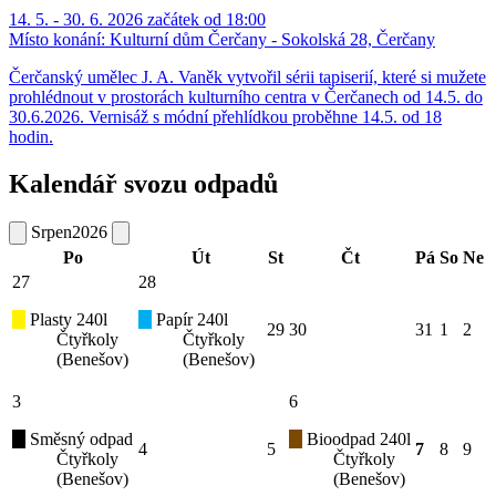
14. 5. - 30. 6. 2026 začátek od 18:00
Místo konání:
Kulturní dům Čerčany - Sokolská 28, Čerčany
Čerčanský umělec J. A. Vaněk vytvořil sérii tapiserií, které si mužete
prohlédnout v prostorách kulturního centra v Čerčanech od 14.5. do
30.6.2026. Vernisáž s módní přehlídkou proběhne 14.5. od 18
hodin.
Kalendář svozu odpadů
Srpen
2026
Po
Út
St
Čt
Pá
So
Ne
27
28
Plasty 240l
Papír 240l
29
30
31
1
2
Čtyřkoly
Čtyřkoly
(Benešov)
(Benešov)
3
6
Směsný odpad
Bioodpad 240l
4
5
7
8
9
Čtyřkoly
Čtyřkoly
(Benešov)
(Benešov)