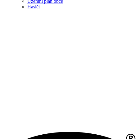
Územní plán obce
Hasiči