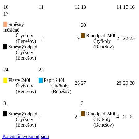
10
11
12
13
14
15
16
17
Směsný
20
měsíčně
Čtyřkoly
Bioodpad 240l
18
19
21
22
23
(Benešov)
Čtyřkoly
Směsný odpad
(Benešov)
Čtyřkoly
(Benešov)
24
25
Plasty 240l
Papír 240l
26
27
28
29
30
Čtyřkoly
Čtyřkoly
(Benešov)
(Benešov)
31
3
Směsný odpad
Bioodpad 240l
1
2
4
5
6
Čtyřkoly
Čtyřkoly
(Benešov)
(Benešov)
Kalendář svozu odpadu