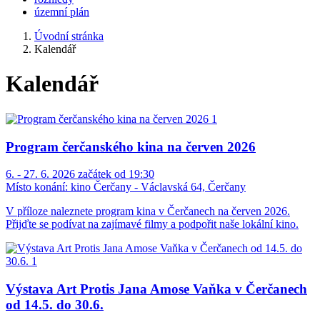
územní plán
Úvodní stránka
Kalendář
Kalendář
Program čerčanského kina na červen 2026
6. - 27. 6. 2026 začátek od 19:30
Místo konání:
kino Čerčany - Václavská 64, Čerčany
V příloze naleznete program kina v Čerčanech na červen 2026.
Přijďte se podívat na zajímavé filmy a podpořit naše lokální kino.
Výstava Art Protis Jana Amose Vaňka v Čerčanech
od 14.5. do 30.6.