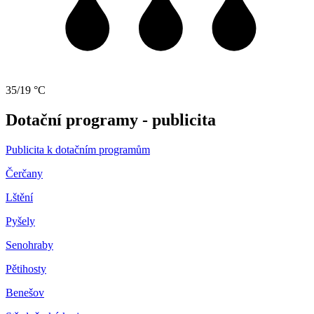
35/19 °C
Dotační programy - publicita
Publicita k dotačním programům
Čerčany
Lštění
Pyšely
Senohraby
Pětihosty
Benešov