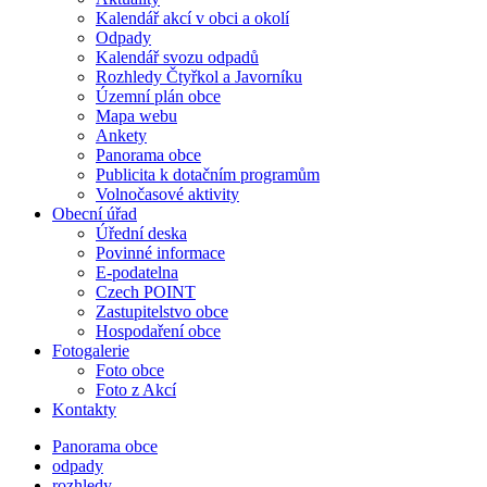
Kalendář akcí v obci a okolí
Odpady
Kalendář svozu odpadů
Rozhledy Čtyřkol a Javorníku
Územní plán obce
Mapa webu
Ankety
Panorama obce
Publicita k dotačním programům
Volnočasové aktivity
Obecní úřad
Úřední deska
Povinné informace
E-podatelna
Czech POINT
Zastupitelstvo obce
Hospodaření obce
Fotogalerie
Foto obce
Foto z Akcí
Kontakty
Panorama obce
odpady
rozhledy