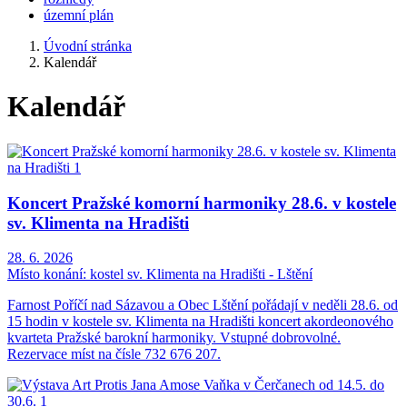
územní plán
Úvodní stránka
Kalendář
Kalendář
Koncert Pražské komorní harmoniky 28.6. v kostele
sv. Klimenta na Hradišti
28. 6. 2026
Místo konání:
kostel sv. Klimenta na Hradišti - Lštění
Farnost Poříčí nad Sázavou a Obec Lštění pořádají v neděli 28.6. od
15 hodin v kostele sv. Klimenta na Hradišti koncert akordeonového
kvarteta Pražské barokní harmoniky. Vstupné dobrovolné.
Rezervace míst na čísle 732 676 207.