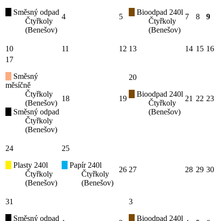
Směsný odpad
Bioodpad 240l
4
5
7
8
9
Čtyřkoly
Čtyřkoly
(Benešov)
(Benešov)
10
11
12
13
14
15
16
17
Směsný
20
měsíčně
Čtyřkoly
Bioodpad 240l
18
19
21
22
23
(Benešov)
Čtyřkoly
Směsný odpad
(Benešov)
Čtyřkoly
(Benešov)
24
25
Plasty 240l
Papír 240l
26
27
28
29
30
Čtyřkoly
Čtyřkoly
(Benešov)
(Benešov)
31
3
Směsný odpad
Bioodpad 240l