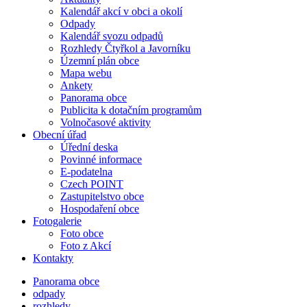
Kalendář akcí v obci a okolí
Odpady
Kalendář svozu odpadů
Rozhledy Čtyřkol a Javorníku
Územní plán obce
Mapa webu
Ankety
Panorama obce
Publicita k dotačním programům
Volnočasové aktivity
Obecní úřad
Úřední deska
Povinné informace
E-podatelna
Czech POINT
Zastupitelstvo obce
Hospodaření obce
Fotogalerie
Foto obce
Foto z Akcí
Kontakty
Panorama obce
odpady
rozhledy