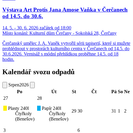
Výstava Art Protis Jana Amose Vaňka v Čerčanech
od 14.5. do 30.6.
14. 5. - 30. 6. 2026 začátek od 18:00
Místo konání:
Kulturní dům Čerčany - Sokolská 28, Čerčany
Čerčanský umělec J. A. Vaněk vytvořil sérii tapiserií, které si mužete
prohlédnout v prostorách kulturního centra v Čerčanech od 14.5. do
30.6.2026. Vernisáž s módní přehlídkou proběhne 14.5. od 18
hodin.
Kalendář svozu odpadů
Srpen
2026
Po
Út
St
Čt
Pá
So
Ne
27
28
Plasty 240l
Papír 240l
29
30
31
1
2
Čtyřkoly
Čtyřkoly
(Benešov)
(Benešov)
3
6