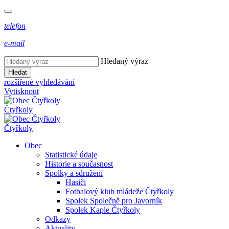
telefon
e-mail
Hledaný výraz
Hledat
rozšířené vyhledávání
Vytisknout
Čtyřkoly
Čtyřkoly
Obec
Statistické údaje
Historie a současnost
Spolky a sdružení
Hasiči
Fotbalový klub mládeže Čtyřkoly
Spolek Společně pro Javorník
Spolek Kaple Čtyřkoly
Odkazy
Aktuality