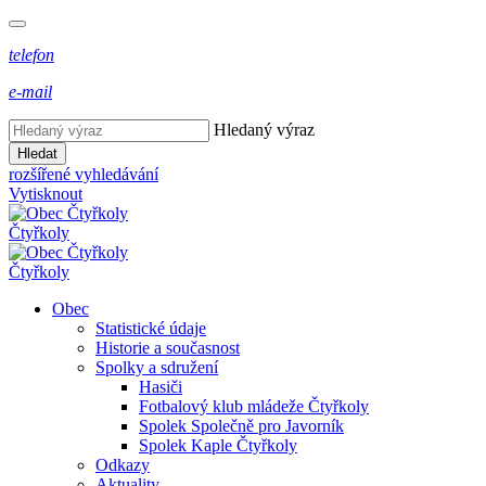
telefon
e-mail
Hledaný výraz
Hledat
rozšířené vyhledávání
Vytisknout
Čtyřkoly
Čtyřkoly
Obec
Statistické údaje
Historie a současnost
Spolky a sdružení
Hasiči
Fotbalový klub mládeže Čtyřkoly
Spolek Společně pro Javorník
Spolek Kaple Čtyřkoly
Odkazy
Aktuality