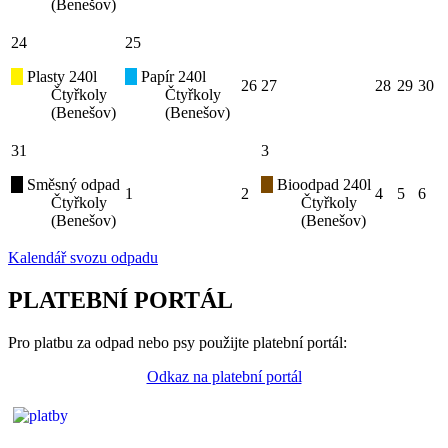
(Benešov)
24
25
Plasty 240l
Papír 240l
26
27
28
29
30
Čtyřkoly
Čtyřkoly
(Benešov)
(Benešov)
31
3
Směsný odpad
Bioodpad 240l
1
2
4
5
6
Čtyřkoly
Čtyřkoly
(Benešov)
(Benešov)
Kalendář svozu odpadu
PLATEBNÍ PORTÁL
Pro platbu za odpad nebo psy použijte platební portál:
Odkaz na platební portál