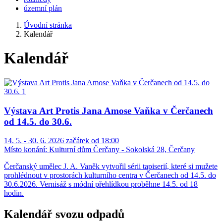
územní plán
Úvodní stránka
Kalendář
Kalendář
Výstava Art Protis Jana Amose Vaňka v Čerčanech
od 14.5. do 30.6.
14. 5. - 30. 6. 2026 začátek od 18:00
Místo konání:
Kulturní dům Čerčany - Sokolská 28, Čerčany
Čerčanský umělec J. A. Vaněk vytvořil sérii tapiserií, které si mužete
prohlédnout v prostorách kulturního centra v Čerčanech od 14.5. do
30.6.2026. Vernisáž s módní přehlídkou proběhne 14.5. od 18
hodin.
Kalendář svozu odpadů