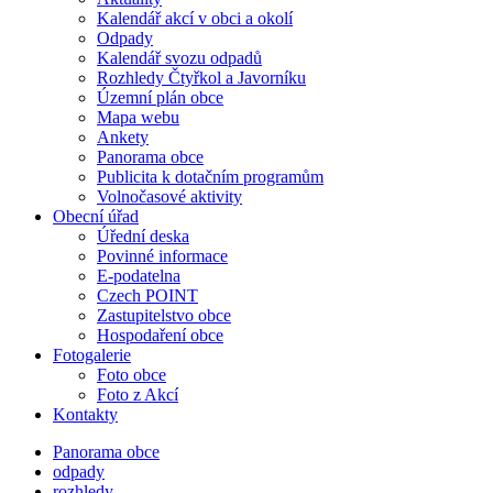
Kalendář akcí v obci a okolí
Odpady
Kalendář svozu odpadů
Rozhledy Čtyřkol a Javorníku
Územní plán obce
Mapa webu
Ankety
Panorama obce
Publicita k dotačním programům
Volnočasové aktivity
Obecní úřad
Úřední deska
Povinné informace
E-podatelna
Czech POINT
Zastupitelstvo obce
Hospodaření obce
Fotogalerie
Foto obce
Foto z Akcí
Kontakty
Panorama obce
odpady
rozhledy