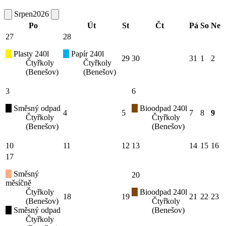
Srpen
2026
Po
Út
St
Čt
Pá
So
Ne
27
28
Plasty 240l
Papír 240l
29
30
31
1
2
Čtyřkoly
Čtyřkoly
(Benešov)
(Benešov)
3
6
Směsný odpad
Bioodpad 240l
4
5
7
8
9
Čtyřkoly
Čtyřkoly
(Benešov)
(Benešov)
10
11
12
13
14
15
16
17
Směsný
20
měsíčně
Čtyřkoly
Bioodpad 240l
18
19
21
22
23
(Benešov)
Čtyřkoly
Směsný odpad
(Benešov)
Čtyřkoly