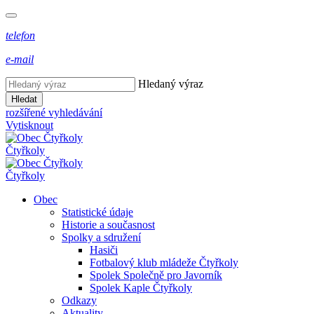
telefon
e-mail
Hledaný výraz
Hledat
rozšířené vyhledávání
Vytisknout
Čtyřkoly
Čtyřkoly
Obec
Statistické údaje
Historie a současnost
Spolky a sdružení
Hasiči
Fotbalový klub mládeže Čtyřkoly
Spolek Společně pro Javorník
Spolek Kaple Čtyřkoly
Odkazy
Aktuality