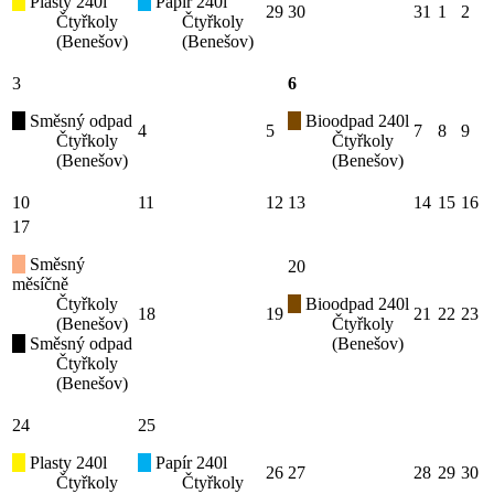
Plasty 240l
Papír 240l
29
30
31
1
2
Čtyřkoly
Čtyřkoly
(Benešov)
(Benešov)
3
6
Směsný odpad
Bioodpad 240l
4
5
7
8
9
Čtyřkoly
Čtyřkoly
(Benešov)
(Benešov)
10
11
12
13
14
15
16
17
Směsný
20
měsíčně
Čtyřkoly
Bioodpad 240l
18
19
21
22
23
(Benešov)
Čtyřkoly
Směsný odpad
(Benešov)
Čtyřkoly
(Benešov)
24
25
Plasty 240l
Papír 240l
26
27
28
29
30
Čtyřkoly
Čtyřkoly