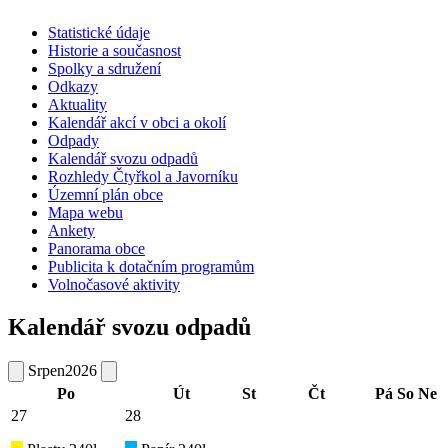
Statistické údaje
Historie a současnost
Spolky a sdružení
Odkazy
Aktuality
Kalendář akcí v obci a okolí
Odpady
Kalendář svozu odpadů
Rozhledy Čtyřkol a Javorníku
Územní plán obce
Mapa webu
Ankety
Panorama obce
Publicita k dotačním programům
Volnočasové aktivity
Kalendář svozu odpadů
Srpen
2026
Po
Út
St
Čt
Pá
So
Ne
27
28