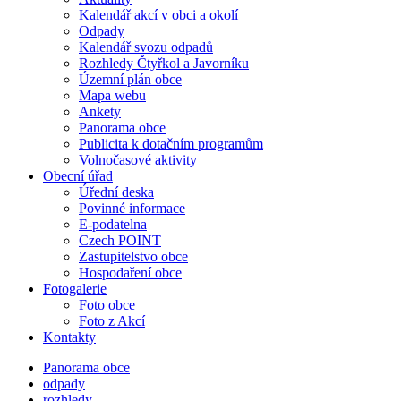
Kalendář akcí v obci a okolí
Odpady
Kalendář svozu odpadů
Rozhledy Čtyřkol a Javorníku
Územní plán obce
Mapa webu
Ankety
Panorama obce
Publicita k dotačním programům
Volnočasové aktivity
Obecní úřad
Úřední deska
Povinné informace
E-podatelna
Czech POINT
Zastupitelstvo obce
Hospodaření obce
Fotogalerie
Foto obce
Foto z Akcí
Kontakty
Panorama obce
odpady
rozhledy