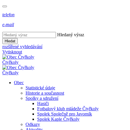
telefon
e-mail
Hledaný výraz
Hledat
rozšířené vyhledávání
Vytisknout
Čtyřkoly
Čtyřkoly
Obec
Statistické údaje
Historie a současnost
Spolky a sdružení
Hasiči
Fotbalový klub mládeže Čtyřkoly
Spolek Společně pro Javorník
Spolek Kaple Čtyřkoly
Odkazy
Aktuality