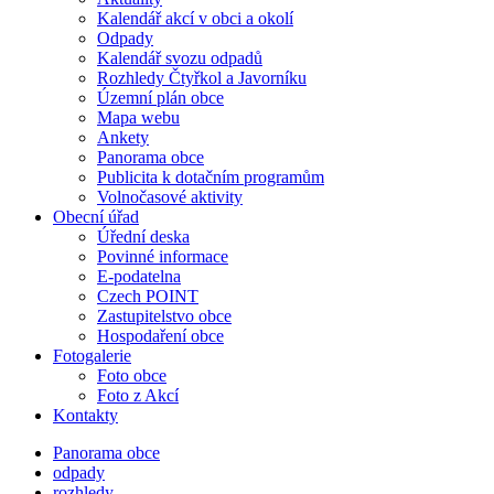
Kalendář akcí v obci a okolí
Odpady
Kalendář svozu odpadů
Rozhledy Čtyřkol a Javorníku
Územní plán obce
Mapa webu
Ankety
Panorama obce
Publicita k dotačním programům
Volnočasové aktivity
Obecní úřad
Úřední deska
Povinné informace
E-podatelna
Czech POINT
Zastupitelstvo obce
Hospodaření obce
Fotogalerie
Foto obce
Foto z Akcí
Kontakty
Panorama obce
odpady
rozhledy