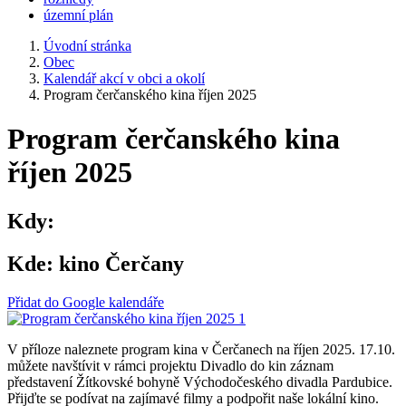
územní plán
Úvodní stránka
Obec
Kalendář akcí v obci a okolí
Program čerčanského kina říjen 2025
Program čerčanského kina
říjen 2025
Kdy:
Kde:
kino Čerčany
Přidat do Google kalendáře
V příloze naleznete program kina v Čerčanech na říjen 2025. 17.10.
můžete navštívit v rámci projektu Divadlo do kin záznam
představení Žítkovské bohyně Východočeského divadla Pardubice.
Přijďte se podívat na zajímavé filmy a podpořit naše lokální kino.