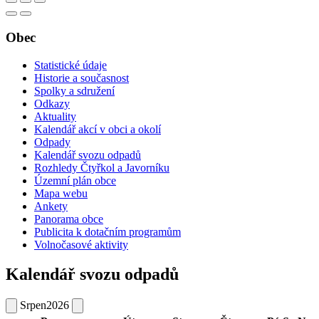
Obec
Statistické údaje
Historie a současnost
Spolky a sdružení
Odkazy
Aktuality
Kalendář akcí v obci a okolí
Odpady
Kalendář svozu odpadů
Rozhledy Čtyřkol a Javorníku
Územní plán obce
Mapa webu
Ankety
Panorama obce
Publicita k dotačním programům
Volnočasové aktivity
Kalendář svozu odpadů
Srpen
2026