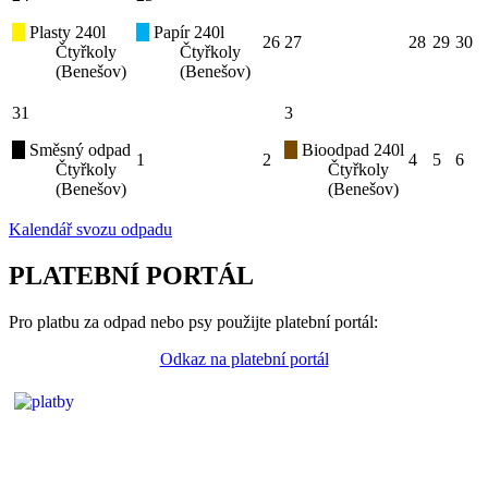
Plasty 240l
Papír 240l
26
27
28
29
30
Čtyřkoly
Čtyřkoly
(Benešov)
(Benešov)
31
3
Směsný odpad
Bioodpad 240l
1
2
4
5
6
Čtyřkoly
Čtyřkoly
(Benešov)
(Benešov)
Kalendář svozu odpadu
PLATEBNÍ PORTÁL
Pro platbu za odpad nebo psy použijte platební portál:
Odkaz na platební portál