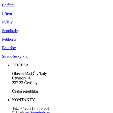
Čerčany
Lštění
Pyšely
Senohraby
Pětihosty
Benešov
Středočeský kraj
ADRESA
Obecní úřad Čtyřkoly
Čtyřkoly 70
257 22 Čerčany
Česká republika
KONTAKTY
Tel.: +420 317 776 651
E-Mail:
ou@ctyrkoly.cz