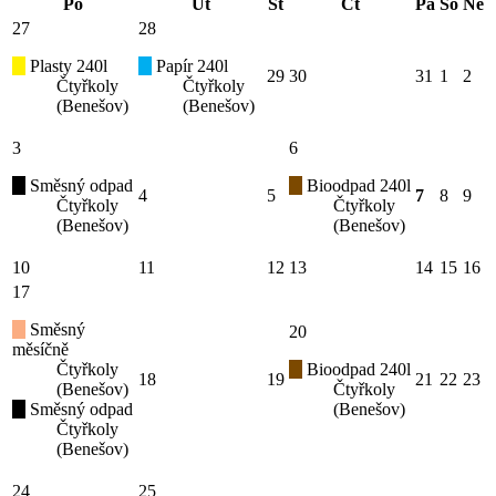
Po
Út
St
Čt
Pá
So
Ne
27
28
Plasty 240l
Papír 240l
29
30
31
1
2
Čtyřkoly
Čtyřkoly
(Benešov)
(Benešov)
3
6
Směsný odpad
Bioodpad 240l
4
5
7
8
9
Čtyřkoly
Čtyřkoly
(Benešov)
(Benešov)
10
11
12
13
14
15
16
17
Směsný
20
měsíčně
Čtyřkoly
Bioodpad 240l
18
19
21
22
23
(Benešov)
Čtyřkoly
Směsný odpad
(Benešov)
Čtyřkoly
(Benešov)
24
25