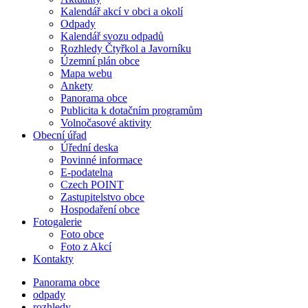
Kalendář akcí v obci a okolí
Odpady
Kalendář svozu odpadů
Rozhledy Čtyřkol a Javorníku
Územní plán obce
Mapa webu
Ankety
Panorama obce
Publicita k dotačním programům
Volnočasové aktivity
Obecní úřad
Úřední deska
Povinné informace
E-podatelna
Czech POINT
Zastupitelstvo obce
Hospodaření obce
Fotogalerie
Foto obce
Foto z Akcí
Kontakty
Panorama obce
odpady
rozhledy