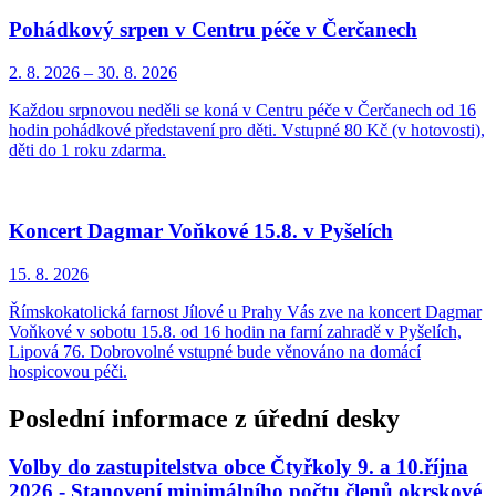
Pohádkový srpen v Centru péče v Čerčanech
2. 8.
2026
–
30. 8.
2026
Každou srpnovou neděli se koná v Centru péče v Čerčanech od 16
hodin pohádkové představení pro děti. Vstupné 80 Kč (v hotovosti),
děti do 1 roku zdarma.
Koncert Dagmar Voňkové 15.8. v Pyšelích
15. 8.
2026
Římskokatolická farnost Jílové u Prahy Vás zve na koncert Dagmar
Voňkové v sobotu 15.8. od 16 hodin na farní zahradě v Pyšelích,
Lipová 76. Dobrovolné vstupné bude věnováno na domácí
hospicovou péči.
Poslední informace z úřední desky
Volby do zastupitelstva obce Čtyřkoly 9. a 10.října
2026 - Stanovení minimálního počtu členů okrskové