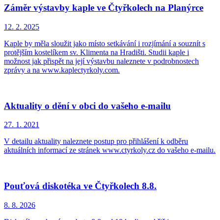
Záměr výstavby kaple ve Čtyřkolech na Planýrce
12. 2.
2025
Kaple by měla sloužit jako místo setkávání i rozjímání a souznít s
protějším kostelíkem sv. Klimenta na Hradišti. Studii kaple i
možnost jak přispět na její výstavbu naleznete v podrobnostech
zprávy a na www.kaplectyrkoly.com.
Aktuality o dění v obci do vašeho e-mailu
27. 1.
2021
V detailu aktuality naleznete postup pro přihlášení k odběru
aktuálních informací ze stránek www.ctyrkoly.cz do vašeho e-mailu.
Pouťová diskotéka ve Čtyřkolech 8.8.
8. 8.
2026