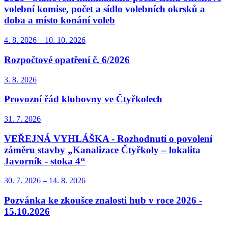
volební komise, počet a sídlo volebních okrsků a
doba a místo konání voleb
4. 8.
2026
–
10. 10.
2026
Rozpočtové opatření č. 6/2026
3. 8.
2026
Provozní řád klubovny ve Čtyřkolech
31. 7.
2026
VEŘEJNÁ VYHLÁŠKA - Rozhodnutí o povolení
záměru stavby „Kanalizace Čtyřkoly – lokalita
Javorník - stoka 4“
30. 7.
2026
–
14. 8.
2026
Pozvánka ke zkoušce znalosti hub v roce 2026 -
15.10.2026