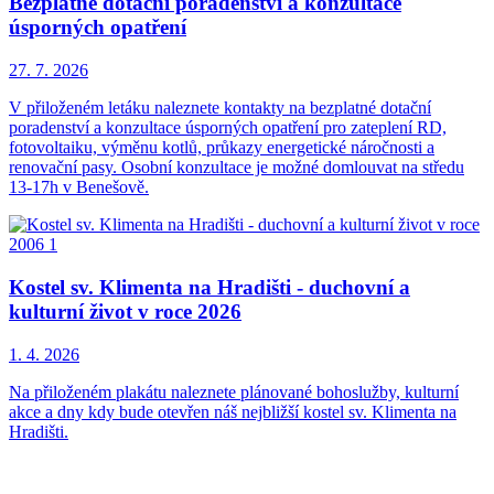
Bezplatné dotační poradenství a konzultace
úsporných opatření
27. 7.
2026
V přiloženém letáku naleznete kontakty na bezplatné dotační
poradenství a konzultace úsporných opatření pro zateplení RD,
fotovoltaiku, výměnu kotlů, průkazy energetické náročnosti a
renovační pasy. Osobní konzultace je možné domlouvat na středu
13-17h v Benešově.
Kostel sv. Klimenta na Hradišti - duchovní a
kulturní život v roce 2026
1. 4.
2026
Na přiloženém plakátu naleznete plánované bohoslužby, kulturní
akce a dny kdy bude otevřen náš nejbližší kostel sv. Klimenta na
Hradišti.