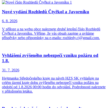
Nové vydání Rozhledů Čtyřkol a Javorníku
6. 8.
2026
V příloze a na webu obce naleznete druhé letošní číslo Rozhledů
Čtyřkol a Javorníku. Věříme, že vás obsah zaujme a uvítáme
příspěvky nebo připomínky na e-mailu: rozhledy.cj@gmail.com.
Vyhlášení zvýšeného nebezpečí vzniku požáru od
1.8.
31. 7.
2026
Hejtmanka Středočeského kraje na návrh HZS SK vyhlašuje na
celém území kraje dobu zvýšeného nebezpečí vzniku požáru na
období od 1.8.2026 00:00 hodin do odvolání. Podrobnosti naleznete
v přiloženém letáku.