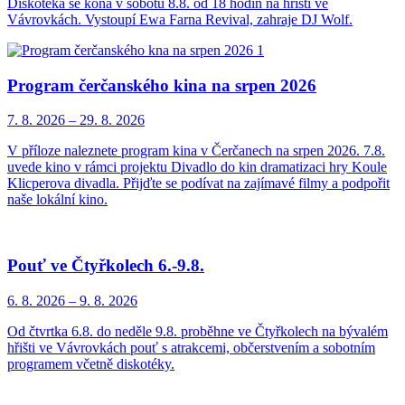
Diskotéka se koná v sobotu 8.8. od 18 hodin na hřišti ve
Vávrovkách. Vystoupí Ewa Farna Revival, zahraje DJ Wolf.
Program čerčanského kina na srpen 2026
7. 8.
2026
–
29. 8.
2026
V příloze naleznete program kina v Čerčanech na srpen 2026. 7.8.
uvede kino v rámci projektu Divadlo do kin dramatizaci hry Koule
Klicperova divadla. Přijďte se podívat na zajímavé filmy a podpořit
naše lokální kino.
Pouť ve Čtyřkolech 6.-9.8.
6. 8.
2026
–
9. 8.
2026
Od čtvrtka 6.8. do neděle 9.8. proběhne ve Čtyřkolech na bývalém
hřišti ve Vávrovkách pouť s atrakcemi, občerstvením a sobotním
programem včetně diskotéky.