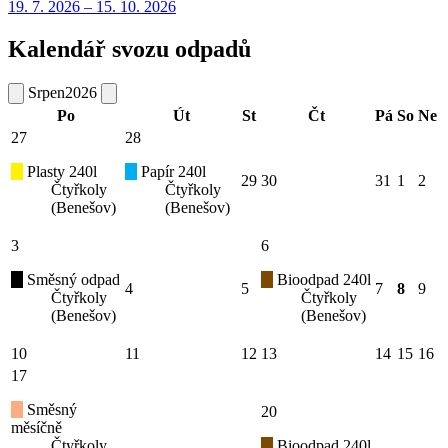
19. 7.
2026
–
15. 10.
2026
Kalendář svozu odpadů
Srpen
2026
Po
Út
St
Čt
Pá
So
Ne
27
28
Plasty 240l
Papír 240l
29
30
31
1
2
Čtyřkoly
Čtyřkoly
(Benešov)
(Benešov)
3
6
Směsný odpad
Bioodpad 240l
4
5
7
8
9
Čtyřkoly
Čtyřkoly
(Benešov)
(Benešov)
10
11
12
13
14
15
16
17
Směsný
20
měsíčně
Čtyřkoly
Bioodpad 240l