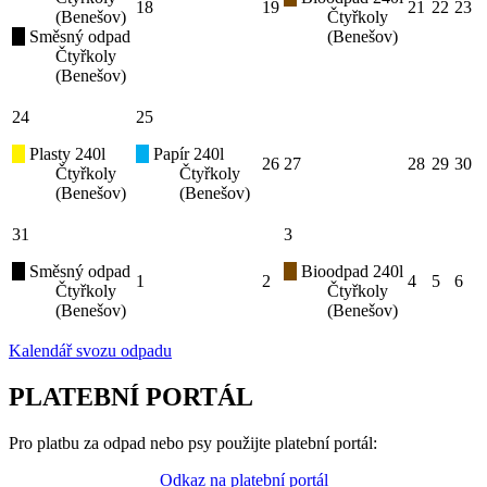
18
19
21
22
23
(Benešov)
Čtyřkoly
Směsný odpad
(Benešov)
Čtyřkoly
(Benešov)
24
25
Plasty 240l
Papír 240l
26
27
28
29
30
Čtyřkoly
Čtyřkoly
(Benešov)
(Benešov)
31
3
Směsný odpad
Bioodpad 240l
1
2
4
5
6
Čtyřkoly
Čtyřkoly
(Benešov)
(Benešov)
Kalendář svozu odpadu
PLATEBNÍ PORTÁL
Pro platbu za odpad nebo psy použijte platební portál:
Odkaz na platební portál