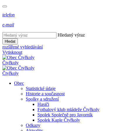
telefon
e-mail
Hledaný výraz
Hledat
rozšířené vyhledávání
Vytisknout
Čtyřkoly
Čtyřkoly
Obec
Statistické údaje
Historie a současnost
Spolky a sdružení
Hasiči
Fotbalový klub mládeže Čtyřkoly
Spolek Společně pro Javorník
Spolek Kaple Čtyřkoly
Odkazy
Aktuality