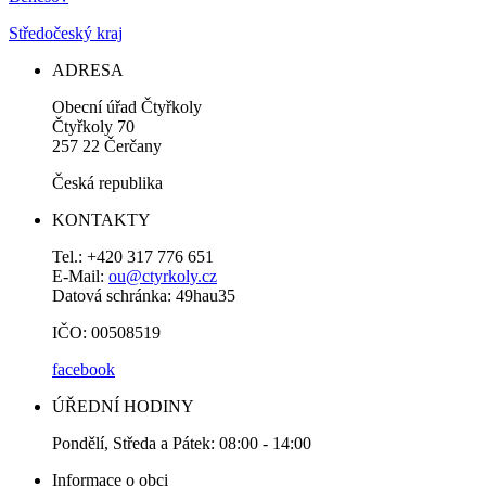
Středočeský kraj
ADRESA
Obecní úřad Čtyřkoly
Čtyřkoly 70
257 22 Čerčany
Česká republika
KONTAKTY
Tel.: +420 317 776 651
E-Mail:
ou@ctyrkoly.cz
Datová schránka: 49hau35
IČO: 00508519
facebook
ÚŘEDNÍ HODINY
Pondělí, Středa a Pátek: 08:00 - 14:00
Informace o obci