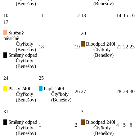
(Benešov)
(Benešov)
10
11
12
13
14
15
16
17
Směsný
20
měsíčně
Čtyřkoly
Bioodpad 240l
18
19
21
22
23
(Benešov)
Čtyřkoly
Směsný odpad
(Benešov)
Čtyřkoly
(Benešov)
24
25
Plasty 240l
Papír 240l
26
27
28
29
30
Čtyřkoly
Čtyřkoly
(Benešov)
(Benešov)
31
3
Směsný odpad
Bioodpad 240l
1
2
4
5
6
Čtyřkoly
Čtyřkoly
(Benešov)
(Benešov)