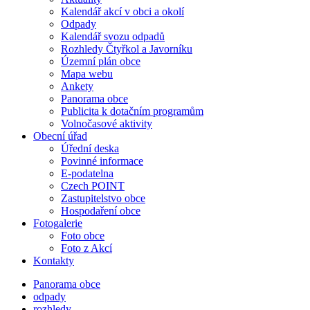
Kalendář akcí v obci a okolí
Odpady
Kalendář svozu odpadů
Rozhledy Čtyřkol a Javorníku
Územní plán obce
Mapa webu
Ankety
Panorama obce
Publicita k dotačním programům
Volnočasové aktivity
Obecní úřad
Úřední deska
Povinné informace
E-podatelna
Czech POINT
Zastupitelstvo obce
Hospodaření obce
Fotogalerie
Foto obce
Foto z Akcí
Kontakty
Panorama obce
odpady
rozhledy