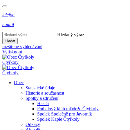
telefon
e-mail
Hledaný výraz
Hledat
rozšířené vyhledávání
Vytisknout
Čtyřkoly
Čtyřkoly
Obec
Statistické údaje
Historie a současnost
Spolky a sdružení
Hasiči
Fotbalový klub mládeže Čtyřkoly
Spolek Společně pro Javorník
Spolek Kaple Čtyřkoly
Odkazy
Aktuality