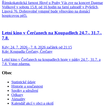
Římskokatolická farnost Jílové u Prahy Vás zve na koncert Dagmar
Voňkové v sobotu 15.8. od 16 hodin na farní zahradě v Pyšelích,
Lipová 76. Dobrovolné vstupné bude věnováno na domácí
hospicovou péči.
Letní kino v Čerčanech na Koupadlech 24.7., 31.7.,
7.8.
Kdy:
24. 7. 2026 - 7. 8. 2026 začátek od 21:15
Kde:
Koupadla Čerčany, Čerčany
Letní kino v Čerčanech na koupadlech hraje v pátky 24.7., 31.7. a
7.8. Vstup zdarma.
Obec
Statistické údaje
Historie a současnost
Spolky a sdružení
Odkazy
Aktuality
Kalendář akcí v obci a okolí