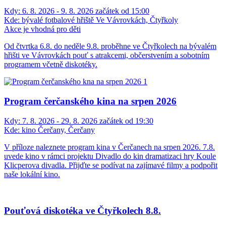
Kdy:
6. 8. 2026 - 9. 8. 2026 začátek od 15:00
Kde:
bývalé fotbalové hřiště Ve Vávrovkách, Čtyřkoly
Akce je vhodná pro děti
Od čtvrtka 6.8. do neděle 9.8. proběhne ve Čtyřkolech na bývalém
hřišti ve Vávrovkách pouť s atrakcemi, občerstvením a sobotním
programem včetně diskotéky.
Program čerčanského kina na srpen 2026
Kdy:
7. 8. 2026 - 29. 8. 2026 začátek od 19:30
Kde:
kino Čerčany, Čerčany
V příloze naleznete program kina v Čerčanech na srpen 2026. 7.8.
uvede kino v rámci projektu Divadlo do kin dramatizaci hry Koule
Klicperova divadla. Přijďte se podívat na zajímavé filmy a podpořit
naše lokální kino.
Pouťová diskotéka ve Čtyřkolech 8.8.