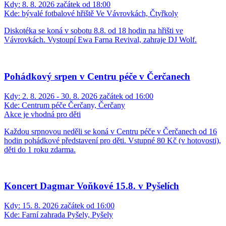
Kdy:
8. 8. 2026 začátek od 18:00
Kde:
bývalé fotbalové hřiště Ve Vávrovkách, Čtyřkoly
Diskotéka se koná v sobotu 8.8. od 18 hodin na hřišti ve
Vávrovkách. Vystoupí Ewa Farna Revival, zahraje DJ Wolf.
Pohádkový srpen v Centru péče v Čerčanech
Kdy:
2. 8. 2026 - 30. 8. 2026 začátek od 16:00
Kde:
Centrum péče Čerčany, Čerčany
Akce je vhodná pro děti
Každou srpnovou neděli se koná v Centru péče v Čerčanech od 16
hodin pohádkové představení pro děti. Vstupné 80 Kč (v hotovosti),
děti do 1 roku zdarma.
Koncert Dagmar Voňkové 15.8. v Pyšelích
Kdy:
15. 8. 2026 začátek od 16:00
Kde:
Farní zahrada Pyšely, Pyšely